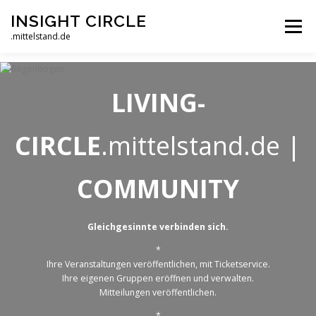
Zum
INSIGHT CIRCLE
Inhalt
Menü
springen
.mittelstand.de
LIVING CIRCLE
AKADEMIE
SHOP
MAGAZIN
LIVING-
MITTELSTAND.DE
TEAMS
CIRCLE
.mittelstand.de |
COMMUNITY
Gleichgesinnte verbinden sich.
*
Ihre Veranstaltungen veröffentlichen, mit Ticketservice.
Ihre eigenen Gruppen eröffnen und verwalten.
Mitteilungen veröffentlichen.
*