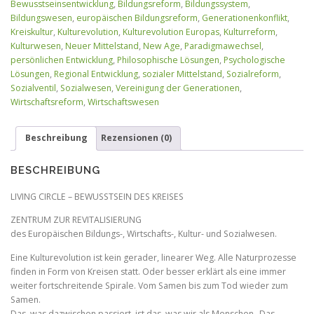
Bewusstseinsentwicklung
,
Bildungsreform
,
Bildungssystem
,
Menge
Bildungswesen
,
europäischen Bildungsreform
,
Generationenkonflikt
,
Kreiskultur
,
Kulturevolution
,
Kulturevolution Europas
,
Kulturreform
,
Kulturwesen
,
Neuer Mittelstand
,
New Age
,
Paradigmawechsel
,
persönlichen Entwicklung
,
Philosophische Lösungen
,
Psychologische
Lösungen
,
Regional Entwicklung
,
sozialer Mittelstand
,
Sozialreform
,
Sozialventil
,
Sozialwesen
,
Vereinigung der Generationen
,
Wirtschaftsreform
,
Wirtschaftswesen
Beschreibung
Rezensionen (0)
BESCHREIBUNG
LIVING CIRCLE – BEWUSSTSEIN DES KREISES
ZENTRUM ZUR REVITALISIERUNG
des Europäischen Bildungs-, Wirtschafts-, Kultur- und Sozialwesen.
Eine Kulturevolution ist kein gerader, linearer Weg. Alle Naturprozesse
finden in Form von Kreisen statt. Oder besser erklärt als eine immer
weiter fortschreitende Spirale. Vom Samen bis zum Tod wieder zum
Samen.
Das, was dazwischen passiert, ist das, was wir als Menschen „Das