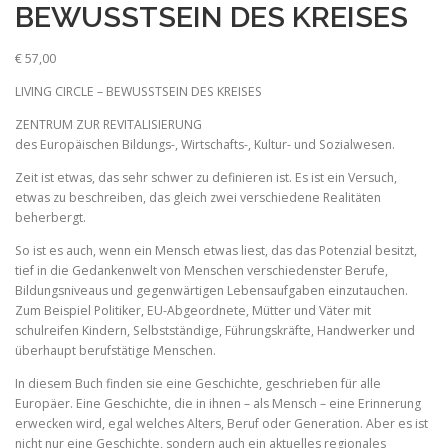
BEWUSSTSEIN DES KREISES
€
57,00
LIVING CIRCLE – BEWUSSTSEIN DES KREISES
ZENTRUM ZUR REVITALISIERUNG
des Europäischen Bildungs-, Wirtschafts-, Kultur- und Sozialwesen.
Zeit ist etwas, das sehr schwer zu definieren ist. Es ist ein Versuch,
etwas zu beschreiben, das gleich zwei verschiedene Realitäten
beherbergt.
So ist es auch, wenn ein Mensch etwas liest, das das Potenzial besitzt,
tief in die Gedankenwelt von Menschen verschiedenster Berufe,
Bildungsniveaus und gegenwärtigen Lebensaufgaben einzutauchen.
Zum Beispiel Politiker, EU-Abgeordnete, Mütter und Väter mit
schulreifen Kindern, Selbstständige, Führungskräfte, Handwerker und
überhaupt berufstätige Menschen.
In diesem Buch finden sie eine Geschichte, geschrieben für alle
Europäer. Eine Geschichte, die in ihnen – als Mensch – eine Erinnerung
erwecken wird, egal welches Alters, Beruf oder Generation. Aber es ist
nicht nur eine Geschichte, sondern auch ein aktuelles regionales