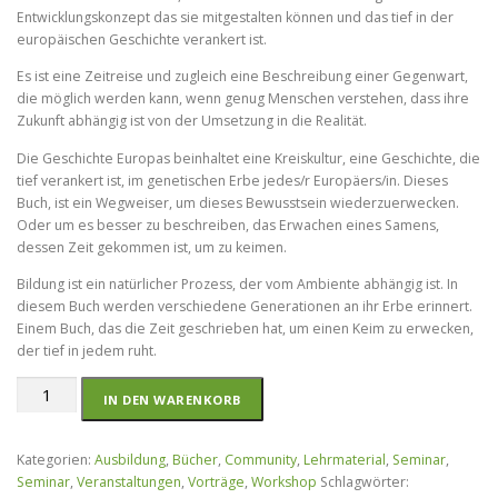
Entwicklungskonzept das sie mitgestalten können und das tief in der
europäischen Geschichte verankert ist.
Es ist eine Zeitreise und zugleich eine Beschreibung einer Gegenwart,
die möglich werden kann, wenn genug Menschen verstehen, dass ihre
Zukunft abhängig ist von der Umsetzung in die Realität.
Die Geschichte Europas beinhaltet eine Kreiskultur, eine Geschichte, die
tief verankert ist, im genetischen Erbe jedes/r Europäers/in. Dieses
Buch, ist ein Wegweiser, um dieses Bewusstsein wiederzuerwecken.
Oder um es besser zu beschreiben, das Erwachen eines Samens,
dessen Zeit gekommen ist, um zu keimen.
Bildung ist ein natürlicher Prozess, der vom Ambiente abhängig ist. In
diesem Buch werden verschiedene Generationen an ihr Erbe erinnert.
Einem Buch, das die Zeit geschrieben hat, um einen Keim zu erwecken,
der tief in jedem ruht.
LIVING
IN DEN WARENKORB
CIRCLE
-
BEWUSSTSEIN
Kategorien:
Ausbildung
,
Bücher
,
Community
,
Lehrmaterial
,
Seminar
,
DES
Seminar
,
Veranstaltungen
,
Vorträge
,
Workshop
Schlagwörter:
KREISES