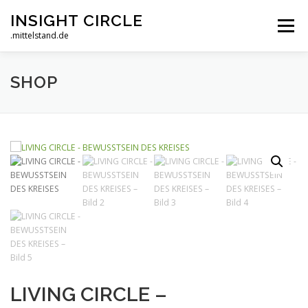
Zum
INSIGHT CIRCLE
Inhalt
Menü
springen
.mittelstand.de
SHOP
LIVING CIRCLE
AKADEMIE
SHOP
MAGAZIN
MITTELSTAND.DE
TEAMS
LIVING CIRCLE –