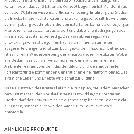
Mit diesem Buch erhalten sie ein realwirtschaftliches Bildungs- und
Kulturmodell, das vor 3 Jahren als Konzept begonnen hat. Auf der Basis
von über 30 Jahren wissenschaftlicher Forschung, Erfahrung und Studien
als Brücke für die nächste Kultur- und Zukunftsgesellschaft. Es wird eine
Lernumgebung beschrieben, die den natürlichen Lerntrieb eines jungen
Menschen unterstützt, herausfordert und dabei alle Bedingungen des
linearen Schulsystems befriedigt. Das, was als ein regionales
Entwicklungskonzept begonnen hat, wurde immer detaillierter,
ausgereifter, länger und ist zum Buch geworden. Historisch betrachtet
ist es nur eine Wiederbelebung der alteuropäischen Kreiskultur. Wobei
alle Bedürfnisse von vier verschiedenen Generationen in einem
Ambiente realisiert werden, das der Bildung und dem industriellen
Fortschritt für die kommenden Generationen eine Plattform bietet. Das
alltägliche Leben und Erlebte wird somit zur Bildung.
Das Bewusstsein des Kreises liefert die Prinzipien, die jedem Menschen
bewusst machen, den Kreislauf in seiner Entwicklung zu integrieren.
Hierbei darf das Individuum seine eigenen angeborenen Talente nicht
nur finden, sondern auch wie der Samen zum Baum, zum Wald
entwickeln.
ÄHNLICHE PRODUKTE